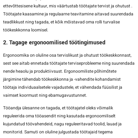
ettevõttesisene kultuur, mis väärtustab töötajate tervist ja ohutust .
Töötajate kaasamine ja regulaarne teavitamine aitavad suurendada
teadlikkust ning tagada, et kõik mõistavad oma rolli turvalise
töökeskkonna loomisel.
2. Tagage ergonoomilised töötingimused
Ergonoomika on oluline osa tervislikust ja ohutust töökeskkonnast,
sest see aitab ennetada töötajate terviseprobleeme ning suurendada
nende heaolu ja produktiivsust. Ergonoomiliste põhimõtete
järgimine tähendab töökeskkonna ja -vahendite kohandamist
töötaja individuaalsetele vajadustele, et vähendada füüsilist ja
vaimset koormust ning ebamugavustunnet.
Tööandja ülesanne on tagada, et töötajatel oleks võimalik
reguleerida oma tööasendit ning kasutada ergonoomiliselt
kujundatud töövahendeid, nagu reguleeritavad toolid, lauad ja
monitorid. Samuti on oluline julgustada töötajaid tegema