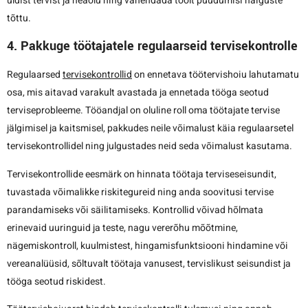
üldist tervist ja heaolu ning vähendada töölt puudumisi haiguste
tõttu.
4. Pakkuge töötajatele regulaarseid tervisekontrolle
Regulaarsed
tervisekontrollid
on ennetava töötervishoiu lahutamatu
osa, mis aitavad varakult avastada ja ennetada tööga seotud
terviseprobleeme. Tööandjal on oluline roll oma töötajate tervise
jälgimisel ja kaitsmisel, pakkudes neile võimalust käia regulaarsetel
tervisekontrollidel ning julgustades neid seda võimalust kasutama.
Tervisekontrollide eesmärk on hinnata töötaja terviseseisundit,
tuvastada võimalikke riskitegureid ning anda soovitusi tervise
parandamiseks või säilitamiseks. Kontrollid võivad hõlmata
erinevaid uuringuid ja teste, nagu vererõhu mõõtmine,
nägemiskontroll, kuulmistest, hingamisfunktsiooni hindamine või
vereanalüüsid, sõltuvalt töötaja vanusest, tervislikust seisundist ja
tööga seotud riskidest.