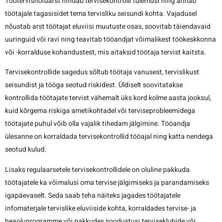
Töötervishoiuarst hindab tervisekontrolli tulemusi ning annab
töötajale tagasisidet tema tervisliku seisundi kohta. Vajadusel
nõustab arst töötajat eluviisi muutuste osas, soovitab täiendavaid
uuringuid või ravi ning teavitab tööandjat võimalikest töökeskkonna
või -korralduse kohandustest, mis aitaksid töötaja tervist kaitsta.
Tervisekontrollide sagedus sõltub töötaja vanusest, tervislikust
seisundist ja tööga seotud riskidest. Üldiselt soovitatakse
kontrollida töötajate tervist vähemalt üks kord kolme aasta jooksul,
kuid kõrgema riskiga ametikohtadel või terviseprobleemidega
töötajate puhul võib olla vajalik tihedam jälgimine. Tööandja
ülesanne on korraldada tervisekontrollid tööajal ning katta nendega
seotud kulud.
Lisaks regulaarsetele tervisekontrollidele on oluline pakkuda
töötajatele ka võimalusi oma tervise jälgimiseks ja parandamiseks
igapäevaselt. Seda saab teha näiteks jagades töötajatele
infomaterjale tervislike eluviiside kohta, korraldades tervise- ja
heaoluprogramme või pakkudes soodustusi terviseklubide või