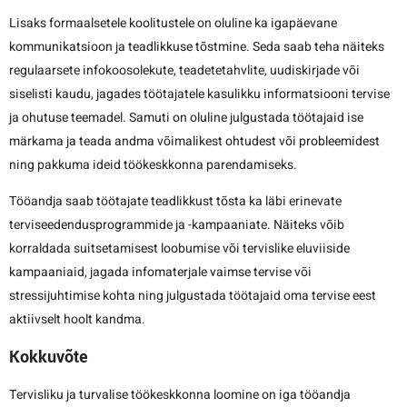
Lisaks formaalsetele koolitustele on oluline ka igapäevane
kommunikatsioon ja teadlikkuse tõstmine. Seda saab teha näiteks
regulaarsete infokoosolekute, teadetetahvlite, uudiskirjade või
siselisti kaudu, jagades töötajatele kasulikku informatsiooni tervise
ja ohutuse teemadel. Samuti on oluline julgustada töötajaid ise
märkama ja teada andma võimalikest ohtudest või probleemidest
ning pakkuma ideid töökeskkonna parendamiseks.
Tööandja saab töötajate teadlikkust tõsta ka läbi erinevate
terviseedendusprogrammide ja -kampaaniate. Näiteks võib
korraldada suitsetamisest loobumise või tervislike eluviiside
kampaaniaid, jagada infomaterjale vaimse tervise või
stressijuhtimise kohta ning julgustada töötajaid oma tervise eest
aktiivselt hoolt kandma.
Kokkuvõte
Tervisliku ja turvalise töökeskkonna loomine on iga tööandja