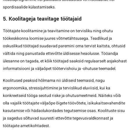
spordisaalide külastamiseks.
5. Koolitageja teavitage töötajaid
Töötajate koolitamine ja teavitamine on tervisliku ning ohutu
töökeskkonna loomise juures võtmetähtsusega. Teadlikud ja
oskuslikud töötajad suudavad paremini oma tervist kaitsta, ohtusid
vältida ning panustada ettevõtte üldisesse heaolusse. Tööandja
ülesanne on tagada, et kõik töötajad saaksid regulaarselt asjakohast
informatsiooni ja väljaõpet töötervishoiu ja -ohutuse teemadel.
Koolitused peaksid hõlmama nii üldiseid teemasid, nagu
ergonoomika, stressijuhtimine ja tervislikud eluviisid, kui ka
konkreetseid tööga seotud riske ja ohutusmeetmeid. Näiteks võib
olla vajalik töötajate väljaõpe õigete töövõtete, isikukaitsevahendite
kasutamise või hädaolukordades tegutsemise osas. Koolituste sisu
ja sagedus sõltuvad suuresti ettevõtte tegevusvaldkonnast ja
töötajate ametikohtadest.