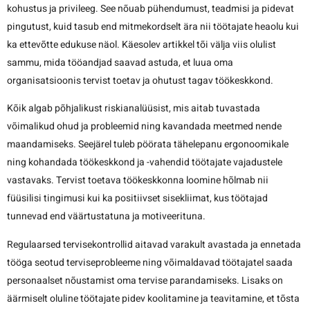
kohustus ja privileeg. See nõuab pühendumust, teadmisi ja pidevat
pingutust, kuid tasub end mitmekordselt ära nii töötajate heaolu kui
ka ettevõtte edukuse näol. Käesolev artikkel tõi välja viis olulist
sammu, mida tööandjad saavad astuda, et luua oma
organisatsioonis tervist toetav ja ohutust tagav töökeskkond.
Kõik algab põhjalikust riskianalüüsist, mis aitab tuvastada
võimalikud ohud ja probleemid ning kavandada meetmed nende
maandamiseks. Seejärel tuleb pöörata tähelepanu ergonoomikale
ning kohandada töökeskkond ja -vahendid töötajate vajadustele
vastavaks. Tervist toetava töökeskkonna loomine hõlmab nii
füüsilisi tingimusi kui ka positiivset sisekliimat, kus töötajad
tunnevad end väärtustatuna ja motiveerituna.
Regulaarsed tervisekontrollid aitavad varakult avastada ja ennetada
tööga seotud terviseprobleeme ning võimaldavad töötajatel saada
personaalset nõustamist oma tervise parandamiseks. Lisaks on
äärmiselt oluline töötajate pidev koolitamine ja teavitamine, et tõsta