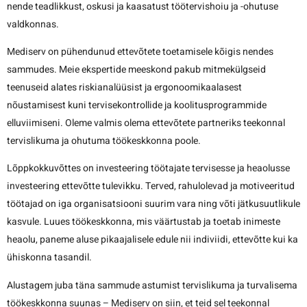
nende teadlikkust, oskusi ja kaasatust töötervishoiu ja -ohutuse
valdkonnas.
Mediserv on pühendunud ettevõtete toetamisele kõigis nendes
sammudes. Meie ekspertide meeskond pakub mitmekülgseid
teenuseid alates riskianalüüsist ja ergonoomikaalasest
nõustamisest kuni tervisekontrollide ja koolitusprogrammide
elluviimiseni. Oleme valmis olema ettevõtete partneriks teekonnal
tervislikuma ja ohutuma töökeskkonna poole.
Lõppkokkuvõttes on investeering töötajate tervisesse ja heaolusse
investeering ettevõtte tulevikku. Terved, rahulolevad ja motiveeritud
töötajad on iga organisatsiooni suurim vara ning võti jätkusuutlikule
kasvule. Luues töökeskkonna, mis väärtustab ja toetab inimeste
heaolu, paneme aluse pikaajalisele edule nii indiviidi, ettevõtte kui ka
ühiskonna tasandil.
Alustagem juba täna sammude astumist tervislikuma ja turvalisema
töökeskkonna suunas – Mediserv on siin, et teid sel teekonnal