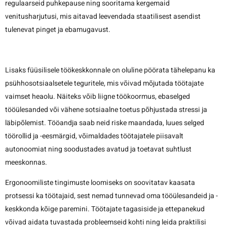
regulaarseid puhkepause ning sooritama kergemaid
venitusharjutusi, mis aitavad leevendada staatilisest asendist
tulenevat pinget ja ebamugavust.
Lisaks füüsilisele töökeskkonnale on oluline pöörata tähelepanu ka
psühhosotsiaalsetele teguritele, mis võivad mõjutada töötajate
vaimset heaolu. Näiteks võib liigne töökoormus, ebaselged
tööülesanded või vähene sotsiaalne toetus põhjustada stressi ja
läbipõlemist. Tööandja saab neid riske maandada, luues selged
töörollid ja -eesmärgid, võimaldades töötajatele piisavalt
autonoomiat ning soodustades avatud ja toetavat suhtlust
meeskonnas.
Ergonoomiliste tingimuste loomiseks on soovitatav kaasata
protsessi ka töötajaid, sest nemad tunnevad oma tööülesandeid ja -
keskkonda kõige paremini. Töötajate tagasiside ja ettepanekud
võivad aidata tuvastada probleemseid kohti ning leida praktilisi