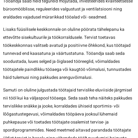
Tööandja saab neid tegureid mõjutada, investeerides kvaliteetsesse
büroomööblisse, reguleerides valgustust ja ventilatsiooni ning
eraldades vajadusel mürarikkad tööalad või -seadmed.
Lisaks füüsilisele keskkonnale on oluline pöörata tähelepanu ka
ettevõtte sisekultuurile ja töökorraldusele. Tervist toetavas
töökeskkonnas valitseb avatud ja positiivne õhkkond, kus töötajad
tunnevad end kaasatuna ja väärtustatuna. Tööandja saab seda
soodustada, luues selged ja õiglased tööreeglid, võimaldades
töötajatele paindlikku tööaega või kaugtöö võimalusi, tunnustades
häid tulemusi ning pakkudes arenguvõimalusi.
Samuti on oluline julgustada töötajaid tervislike eluviiside järgmisel
nii tööl kui ka väljaspool tööaega. Seda saab teha näiteks pakkudes
tervislikke snäkke ja jooke, korraldades ühiseid sportimis- või
lõõgastustegevusi, võimaldades tööpäeva jooksul lühemaid
puhkepause või toetades töötajate osalemist tervise- ja
spordiprogrammides. Need meetmed aitavad parandada töötajate