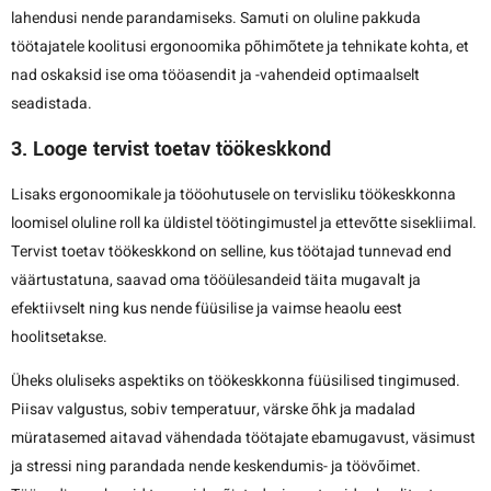
lahendusi nende parandamiseks. Samuti on oluline pakkuda
töötajatele koolitusi ergonoomika põhimõtete ja tehnikate kohta, et
nad oskaksid ise oma tööasendit ja -vahendeid optimaalselt
seadistada.
3. Looge tervist toetav töökeskkond
Lisaks ergonoomikale ja tööohutusele on tervisliku töökeskkonna
loomisel oluline roll ka üldistel töötingimustel ja ettevõtte sisekliimal.
Tervist toetav töökeskkond on selline, kus töötajad tunnevad end
väärtustatuna, saavad oma tööülesandeid täita mugavalt ja
efektiivselt ning kus nende füüsilise ja vaimse heaolu eest
hoolitsetakse.
Üheks oluliseks aspektiks on töökeskkonna füüsilised tingimused.
Piisav valgustus, sobiv temperatuur, värske õhk ja madalad
müratasemed aitavad vähendada töötajate ebamugavust, väsimust
ja stressi ning parandada nende keskendumis- ja töövõimet.