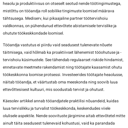
heaolu ja produktiivsus on otseselt seotud nende töötingimustega,
mistõttu on tööandja roll sobilike tingimuste loomisel määrava
tähtsusega. Mediserv, kui pikaajaline partner töötervishoiu
valdkonnas, on pühendunud ettevõtete abistamisele tervislike ja
ohutute töökeskkondade loomisel.
Tööandja vastutus ei piirdu vaid seadusest tulenevate nõuete
täitmisega, vaid hõlmab ka proaktiivset lähenemist tööohutuse ja -
tervishoiu küsimustele. See tähendab regulaarset riskide hindamist,
ennetavate meetmete rakendamist ning töötajate kaasamist ohutu
töökeskkonna loomise protsessi. Investeerides töötajate heaolusse,
näitab tööandja, et väärtustab oma meeskonda ning soovib luua
ettevõttesisest kultuuri, mis soodustab tervist ja ohutust.
Käesolev artikkel annab tööandjatele praktilisi nõuandeid, kuidas
luua tervislikku ja turvalist töökeskkonda, keskendudes viiele
olulisele aspektile. Nende soovituste järgimine aitab ettevõtetel mitte
ainult täita seadusest tulenevaid kohustusi, vaid ka parandada