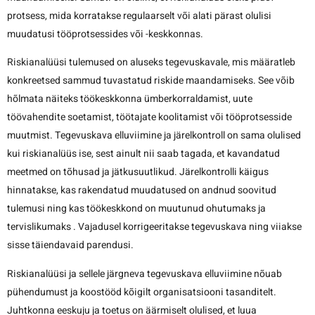
protsess, mida korratakse regulaarselt või alati pärast olulisi
muudatusi tööprotsessides või -keskkonnas.
Riskianalüüsi tulemused on aluseks tegevuskavale, mis määratleb
konkreetsed sammud tuvastatud riskide maandamiseks. See võib
hõlmata näiteks töökeskkonna ümberkorraldamist, uute
töövahendite soetamist, töötajate koolitamist või tööprotsesside
muutmist. Tegevuskava elluviimine ja järelkontroll on sama olulised
kui riskianalüüs ise, sest ainult nii saab tagada, et kavandatud
meetmed on tõhusad ja jätkusuutlikud. Järelkontrolli käigus
hinnatakse, kas rakendatud muudatused on andnud soovitud
tulemusi ning kas töökeskkond on muutunud ohutumaks ja
tervislikumaks . Vajadusel korrigeeritakse tegevuskava ning viiakse
sisse täiendavaid parendusi.
Riskianalüüsi ja sellele järgneva tegevuskava elluviimine nõuab
pühendumust ja koostööd kõigilt organisatsiooni tasanditelt.
Juhtkonna eeskuju ja toetus on äärmiselt olulised, et luua