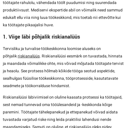
töötajate rahulolu, vähendada töölt puudumisi ning suurendada
produktiivsust. Mediservi ekspertide abil on võimalik need sammud
edukalt ellu viia ning luua töökeskkond, mis toetab nii ettevõtte kui
ka töötajate pikaajalisi huve.
1. Viige läbi põhjalik riskianalüüs
Tervisliku ja turvalise töökeskkonna loomise aluseks on
põhjalik
riskianalüüs
. Riskianalüüsi eesmärk on tuvastada, hinnata
ja maandada võimalikke ohte, mis võivad mõjutada töötajate tervist
ja heaolu. See protsess hõlmab kõikide tööga seotud aspektide,
sealhulgas füüsilise töökeskkonna, tööprotsesside, kasutatavate
seadmete ja töökorralduse hindamist.
Riskianalüüsi läbiviimisel on oluline kaasata protsessi ka töötajaid,
sest nemad tunnevad oma tööülesandeid ja -keskkonda kõige
paremini. Töötajate tähelepanekud ja ettepanekud võivad aidata
tuvastada varjatud riske ning leida praktilisi lahendusi nende
maandamiseks. Samuti on oluline, et riskianalüüs oleks pidev