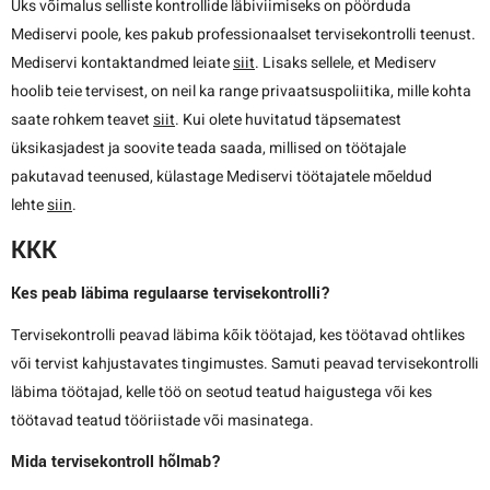
Üks võimalus selliste kontrollide läbiviimiseks on pöörduda
Mediservi poole, kes pakub professionaalset tervisekontrolli teenust.
Mediservi kontaktandmed leiate
siit
. Lisaks sellele, et Mediserv
hoolib teie tervisest, on neil ka range privaatsuspoliitika, mille kohta
saate rohkem teavet
siit
. Kui olete huvitatud täpsematest
üksikasjadest ja soovite teada saada, millised on töötajale
pakutavad teenused, külastage Mediservi töötajatele mõeldud
lehte
siin
.
KKK
Kes peab läbima regulaarse tervisekontrolli?
Tervisekontrolli peavad läbima kõik töötajad, kes töötavad ohtlikes
või tervist kahjustavates tingimustes. Samuti peavad tervisekontrolli
läbima töötajad, kelle töö on seotud teatud haigustega või kes
töötavad teatud tööriistade või masinatega.
Mida tervisekontroll hõlmab?