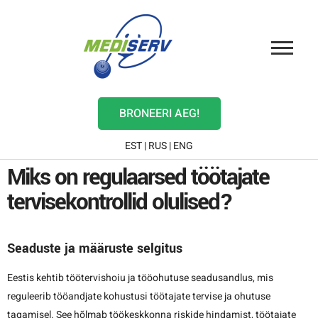
BRONEERI AEG!
EST
|
RUS
|
ENG
Miks on regulaarsed töötajate
tervisekontrollid olulised?
Seaduste ja määruste selgitus
Eestis kehtib töötervishoiu ja tööohutuse seadusandlus, mis
reguleerib tööandjate kohustusi töötajate tervise ja ohutuse
tagamisel. See hõlmab töökeskkonna riskide hindamist, töötajate