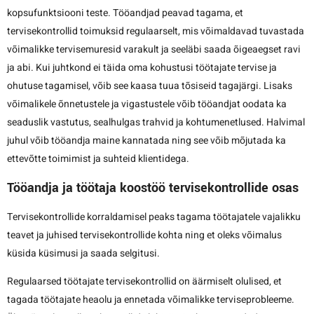
kopsufunktsiooni teste. Tööandjad peavad tagama, et
tervisekontrollid toimuksid regulaarselt, mis võimaldavad tuvastada
võimalikke tervisemuresid varakult ja seeläbi saada õigeaegset ravi
ja abi. Kui juhtkond ei täida oma kohustusi töötajate tervise ja
ohutuse tagamisel, võib see kaasa tuua tõsiseid tagajärgi. Lisaks
võimalikele õnnetustele ja vigastustele võib tööandjat oodata ka
seaduslik vastutus, sealhulgas trahvid ja kohtumenetlused. Halvimal
juhul võib tööandja maine kannatada ning see võib mõjutada ka
ettevõtte toimimist ja suhteid klientidega.
Tööandja ja töötaja koostöö tervisekontrollide osas
Tervisekontrollide korraldamisel peaks tagama töötajatele vajalikku
teavet ja juhised tervisekontrollide kohta ning et oleks võimalus
küsida küsimusi ja saada selgitusi.
Regulaarsed töötajate tervisekontrollid on äärmiselt olulised, et
tagada töötajate heaolu ja ennetada võimalikke terviseprobleeme.