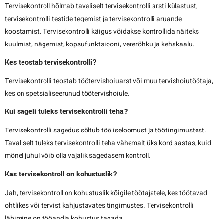
Tervisekontroll hõlmab tavaliselt tervisekontrolli arsti külastust,
tervisekontrolli testide tegemist ja tervisekontrolli aruande
koostamist. Tervisekontrolli käigus võidakse kontrollida näiteks
kuulmist, nägemist, kopsufunktsiooni, vererõhku ja kehakaalu.
Kes teostab tervisekontrolli?
Tervisekontrolli teostab töötervishoiuarst või muu tervishoiutöötaja,
kes on spetsialiseerunud töötervishoiule.
Kui sageli tuleks tervisekontrolli teha?
Tervisekontrolli sagedus sõltub töö iseloomust ja töötingimustest.
Tavaliselt tuleks tervisekontrolli teha vähemalt üks kord aastas, kuid
mõnel juhul võib olla vajalik sagedasem kontroll.
Kas tervisekontroll on kohustuslik?
Jah, tervisekontroll on kohustuslik kõigile töötajatele, kes töötavad
ohtlikes või tervist kahjustavates tingimustes. Tervisekontrolli
läbimine on tööandja kohustus tagada.