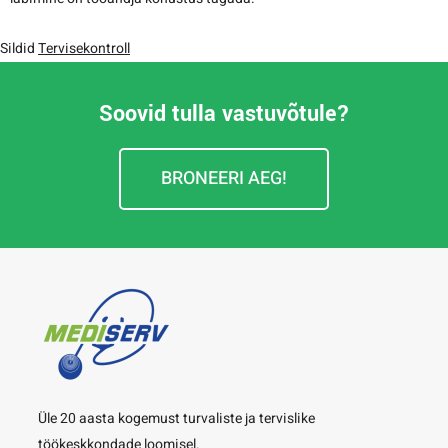
Sildid
Tervisekontroll
Soovid tulla vastuvõtule?
BRONEERI AEG!
Üle 20 aasta kogemust turvaliste ja tervislike
töökeskkondade loomisel.