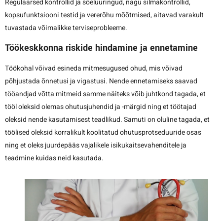
Regulaarsed kontrollid ja sõeluuringud, nagu silmakontrollid,
kopsufunktsiooni testid ja vererõhu mõõtmised, aitavad varakult
tuvastada võimalikke terviseprobleeme.
Töökeskkonna riskide hindamine ja ennetamine
Töökohal võivad esineda mitmesugused ohud, mis võivad
põhjustada õnnetusi ja vigastusi. Nende ennetamiseks saavad
tööandjad võtta mitmeid samme näiteks võib juhtkond tagada, et
tööl oleksid olemas ohutusjuhendid ja -märgid ning et töötajad
oleksid nende kasutamisest teadlikud. Samuti on oluline tagada, et
töölised oleksid korralikult koolitatud ohutusprotseduuride osas
ning et oleks juurdepääs vajalikele isikukaitsevahenditele ja
teadmine kuidas neid kasutada.