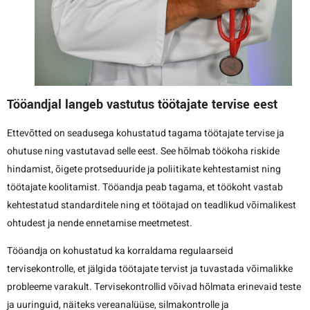
Tööandjal langeb vastutus töötajate tervise eest
Ettevõtted on seadusega kohustatud tagama töötajate tervise ja
ohutuse ning vastutavad selle eest. See hõlmab töökoha riskide
hindamist, õigete protseduuride ja poliitikate kehtestamist ning
töötajate koolitamist. Tööandja peab tagama, et töökoht vastab
kehtestatud standarditele ning et töötajad on teadlikud võimalikest
ohtudest ja nende ennetamise meetmetest.
Tööandja on kohustatud ka korraldama regulaarseid
tervisekontrolle, et jälgida töötajate tervist ja tuvastada võimalikke
probleeme varakult. Tervisekontrollid võivad hõlmata erinevaid teste
ja uuringuid, näiteks vereanalüüse, silmakontrolle ja