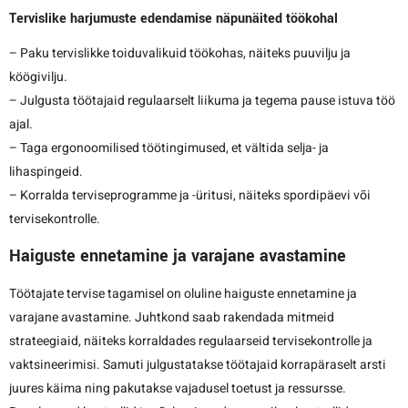
Tervislike harjumuste edendamise näpunäited töökohal
– Paku tervislikke toiduvalikuid töökohas, näiteks puuvilju ja
köögivilju.
– Julgusta töötajaid regulaarselt liikuma ja tegema pause istuva töö
ajal.
– Taga ergonoomilised töötingimused, et vältida selja- ja
lihaspingeid.
– Korralda terviseprogramme ja -üritusi, näiteks spordipäevi või
tervisekontrolle.
Haiguste ennetamine ja varajane avastamine
Töötajate tervise tagamisel on oluline haiguste ennetamine ja
varajane avastamine. Juhtkond saab rakendada mitmeid
strateegiaid, näiteks korraldades regulaarseid tervisekontrolle ja
vaktsineerimisi. Samuti julgustatakse töötajaid korrapäraselt arsti
juures käima ning pakutakse vajadusel toetust ja ressursse.